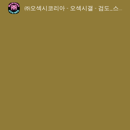
㈜오섹시코리아 - 오섹시갤 - 검도_스포츠갤
Sk