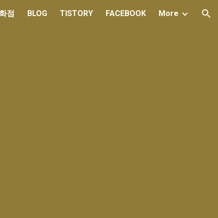
백화점
BLOG
TISTORY
FACEBOOK
More
ion